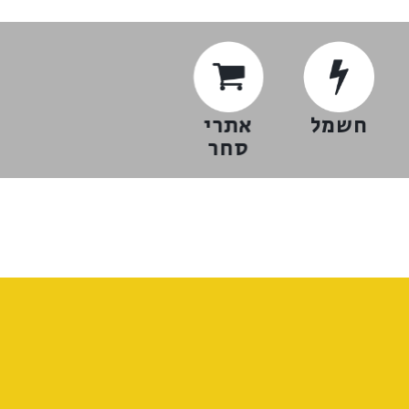
חשמל
אתרי
רכב
אופנ
סחר