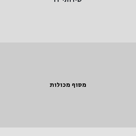
שירותי IT
למידע נוסף >
מסוף מכולות
מסוף מכולות